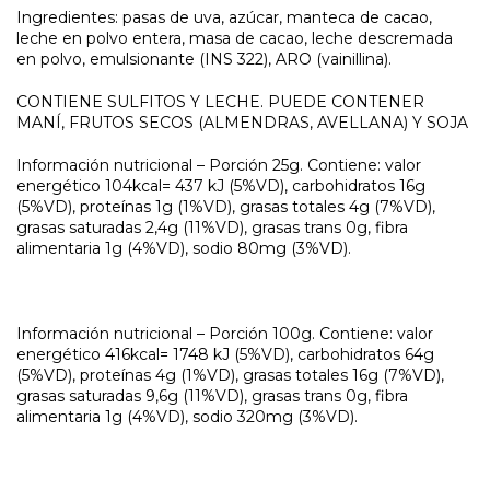
Ingredientes: pasas de uva, azúcar, manteca de cacao,
leche en polvo entera, masa de cacao, leche descremada
en polvo, emulsionante (INS 322), ARO (vainillina).
CONTIENE SULFITOS Y LECHE. PUEDE CONTENER
MANÍ, FRUTOS SECOS (ALMENDRAS, AVELLANA) Y SOJA
Información nutricional – Porción 25g. Contiene: valor
energético 104kcal= 437 kJ (5%VD), carbohidratos 16g
(5%VD), proteínas 1g (1%VD), grasas totales 4g (7%VD),
grasas saturadas 2,4g (11%VD), grasas trans 0g, fibra
alimentaria 1g (4%VD), sodio 80mg (3%VD).
Información nutricional – Porción 100g. Contiene: valor
energético 416kcal= 1748 kJ (5%VD), carbohidratos 64g
(5%VD), proteínas 4g (1%VD), grasas totales 16g (7%VD),
grasas saturadas 9,6g (11%VD), grasas trans 0g, fibra
alimentaria 1g (4%VD), sodio 320mg (3%VD).