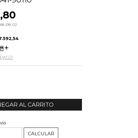
,80
68.518,02
7.592,54
 PAGO
CAMBIAR CP
P:
vío
CALCULAR