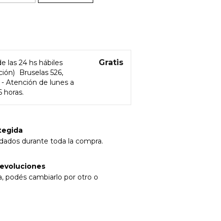
l
Gratis
e las 24 hs hábiles
ción)
Bruselas 526,
 - Atención de lunes a
6 horas.
tegida
idados durante toda la compra.
evoluciones
a, podés cambiarlo por otro o