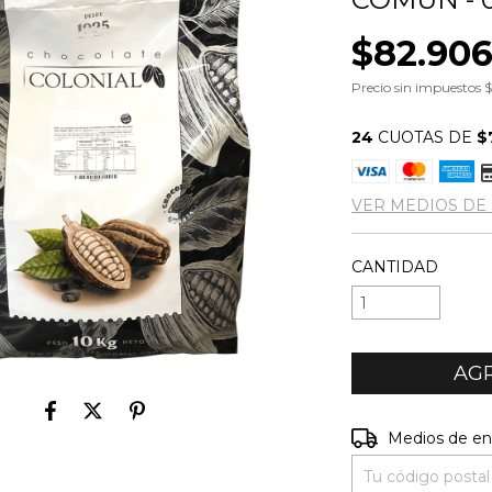
$82.906
Precio sin impuestos
$
24
CUOTAS DE
$
VER MEDIOS DE
CANTIDAD
Entregas para el C
Medios de en