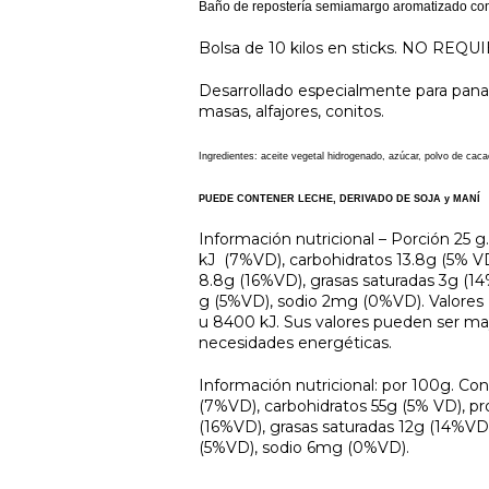
Baño de repostería semiamargo aromatizado con va
Bolsa de 10 kilos en sticks. NO RE
Desarrollado especialmente para panad
masas, alfajores, conitos.
Ingredientes: aceite vegetal hidrogenado, azúcar, polvo de caca
PUEDE CONTENER LECHE, DERIVADO DE SOJA y MANÍ
Información nutricional – Porción 25 g
kJ (7%VD), carbohidratos 13.8g (5% VD
8.8g (16%VD), grasas saturadas 3g (14%
g (5%VD), sodio 2mg (0%VD). Valores 
u 8400 kJ. Sus valores pueden ser m
necesidades energéticas.
Información nutricional: por 100g. Con
(7%VD), carbohidratos 55g (5% VD), pr
(16%VD), grasas saturadas 12g (14%VD),
(5%VD), sodio 6mg (0%VD).