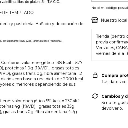
inillina, libre de gluten. Sin T.A.C.C.
No sé mi código posta
QUIERE TEMPLADO.
Nuestro local
ería y pastelería. Bañado y decoración de
Tienda (dentro d
o, emulsionante (INS 322), aromatizante (vainillina).
previa confirma
Versailles, CABA
viernes de 8 a 1
. Contiene: valor energético 138 kcal = 577
), proteínas 1.0g (1%VD), grasas totales
VD), grasas trans 0g, fibra alimentaria 1.2
Compra pro
diarios con base a una dieta de 2000 kcal
Tus datos cu
ayores o menores dependiendo de sus
Cambios y d
tiene: valor energético 551 kcal = 2304kJ
Si no te gust
oteínas 4g (1%VD), grasas totales 35g
devolverlo.
 grasas trans 0g, fibra alimentaria 4.7g